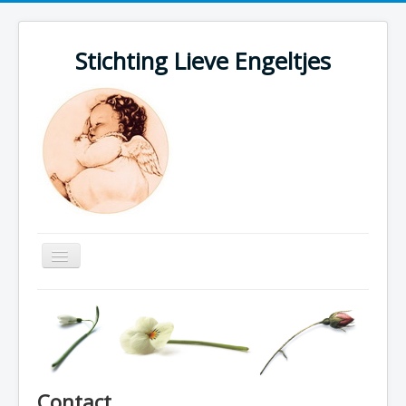
Stichting Lieve Engeltjes
Schakelen
navigatie
Welkom
LIEVE ENGELTJES
CONTACT MET LOTGENOTEN
ONZE ENGELTJES
DONATEUR EN MAGAZINE
Contact