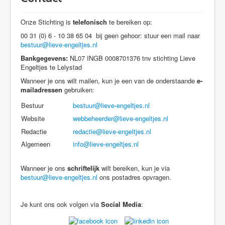
Contact
Onze Stichting is
telefonisch
te bereiken op:
Webwinkel
00 31 (0) 6 - 10 38 65 04 bij geen gehoor: stuur een mail naar
bestuur@lieve-engeltjes.nl
Bankgegevens:
NL07 INGB 0008701376 tnv stichting Lieve
Engeltjes te Lelystad
Wanneer je ons wilt mailen, kun je een van de onderstaande
e-
mailadressen
gebruiken:
Bestuur
bestuur@lieve-engeltjes.nl
Website
webbeheerder@lieve-engeltjes.nl
Redactie
redactie@lieve-engeltjes.nl
Algemeen
info@lieve-engeltjes.nl
Wanneer je ons
schriftelijk
wilt bereiken, kun je via
bestuur@lieve-engeltjes.nl
ons postadres opvragen.
Je kunt ons ook volgen via
Social Media
: