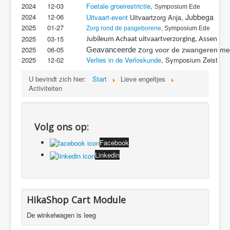
2024
12-03
Foetale groeirestrictie
,
Symposium Ede
Jubbega
2024
12-06
Uitvaart-event
Uitvaartzorg Anja,
2025
01-27
Zorg rond de pasgeborene
, Symposium Ede
2025
03-15
Jubileum Achaat uitvaartverzorging, Assen
2025
06-05
Geavanceerde z
org voor de zwangeren me
2025
12-02
Verlies in de Verloskunde
, Symposium Zeist
U bevindt zich hier:
Start
Lieve engeltjes
Activiteiten
Volg ons op:
Facebook
Linkedin
HikaShop Cart Module
De winkelwagen is leeg