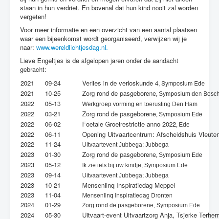
staan in hun verdriet. En bovenal dat hun kind nooit zal worden
vergeten!
Voor meer informatie en een overzicht van een aantal plaatsen
waar een bijeenkomst wordt georganiseerd, verwijzen wij je
naar:
www.wereldlichtjesdag.nl.
Lieve Engeltjes is de afgelopen jaren onder de aandacht
gebracht:
2021
09-24
Verlies in de verloskunde 4
Symposium Ede
,
2021
10-25
Zorg rond de pasgeborene
, Symposium den Bosc
2022
05-13
Werkgroep vorming en toerusting Den Ham
2022
03-21
Zorg rond de pasgeborene
, Symposium Ede
2022
06-02
Foetale Groeirestrictie anno 2022
, Ede
2022
06-11
Opening Uitvaartcentrum: Afscheidshuis Vleute
2022
11-24
Uitvaartevent Jubbega; Jubbega
2023
01-30
Zorg rond de pasgeborene
, Symposium Ede
2023
05-12
Ik zie iets bij uw kindje, Symposium Ede
2023
09-14
Uitvaartevent Jubbega; Jubbega
2023
10-21
Mensenlinq Inspiratiedag Meppel
2023
11-04
Mensenlinq Inspiratiedag Dronten
2024
01-29
Zorg rond de pasgeborene, Symposium Ede
2024
05-30
Uitvaart-event Uitvaartzorg Anja, Tsjerke Terher