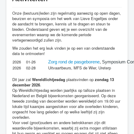
Contact
Onze (bestuurs)leden zijn regelmatig aanwezig op open dagen,
Webwinkel
beurzen en symposia om het werk van Lieve Engeltjes onder
de aandacht te brengen, kennis uit te dragen en steun te
bieden. Onderstaand geven wij je een overzicht van de
evenementen waarop we de komende periode
vertegenwoordigd zullen zijn.
We zouden het erg leuk vinden je op een van onderstaande
data te ontmoeten!
2026
01-26
Zorg rond de pasgeborene
, Symposium Con
2026
02-28
Uitvaartbeurs, MFS de Wier, Ureterp
Dit jaar zal
Wereldlichtjesdag
plaatsvinden op
zondag 13
december 2026
.
Op Wereldlichtjesdag worden jaarlijks op talloze plaatsen in
Nederland en België bijeenkomsten georganiseerd. Op deze
tweede zondag van december worden wereldwijd om 19.00 uur
lokale tijd kaarsjes aangestoken voor alle overleden kinderen,
ongeacht hoe lang geleden of op welke leeftijd zij zijn
overleden.
Voor veel (groot)ouders en andere betrokkenen zijn dit
waardevolle bijeenkomsten, waarbij zij extra mogen stilstaan
bij hun gemis en verdriet en mogen ervaren dat zij niet alleen