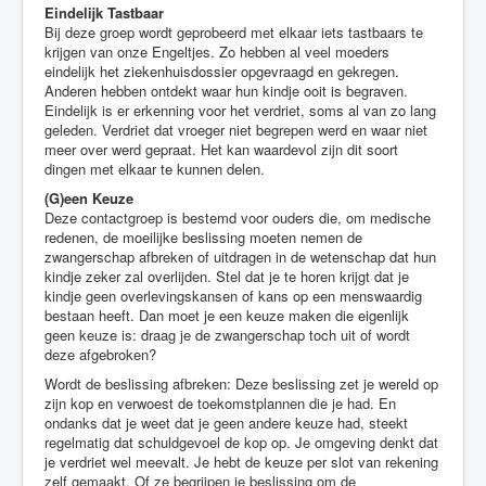
Eindelijk Tastbaar
Bij deze groep wordt geprobeerd met elkaar iets tastbaars te
krijgen van onze Engeltjes. Zo hebben al veel moeders
eindelijk het ziekenhuisdossier opgevraagd en gekregen.
Anderen hebben ontdekt waar hun kindje ooit is begraven.
Eindelijk is er erkenning voor het verdriet, soms al van zo lang
geleden. Verdriet dat vroeger niet begrepen werd en waar niet
meer over werd gepraat. Het kan waardevol zijn dit soort
dingen met elkaar te kunnen delen.
(G)een Keuze
Deze contactgroep is bestemd voor ouders die, om medische
redenen, de moeilijke beslissing moeten nemen de
zwangerschap afbreken of uitdragen in de wetenschap dat hun
kindje zeker zal overlijden. Stel dat je te horen krijgt dat je
kindje geen overlevingskansen of kans op een menswaardig
bestaan heeft. Dan moet je een keuze maken die eigenlijk
geen keuze is: draag je de zwangerschap toch uit of wordt
deze afgebroken?
Wordt de beslissing afbreken: Deze beslissing zet je wereld op
zijn kop en verwoest de toekomstplannen die je had. En
ondanks dat je weet dat je geen andere keuze had, steekt
regelmatig dat schuldgevoel de kop op. Je omgeving denkt dat
je verdriet wel meevalt. Je hebt de keuze per slot van rekening
zelf gemaakt. Of ze begrijpen je beslissing om de