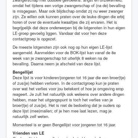
omdat het tijdens een vorige zwangerschap of (na de) bevalling
is misgegaan. Maar ook blijdschap omdat zij nu weer zwanger
zijn. Ze willen ook kunnen praten over de leuke dingen die erbij
horen of over de eventuele kwaaltjes die zij ervaren. Het is
begrijpelijk dat deze onderwerpen bij de lotgenoten in hun eigen
LE-groep gevoelig liggen. Vandaar dat voor hen deze
contactgroep is opgezet.
De meeste lotgenoten zijn ook nog op hun eigen LE-lijst
aangemeld. Aanmelden voor de BOK-lijst kan vanaf de 8e
week van je zwangerschap tot uiterlijk 8 weken na de
bevalling. Daarna neem je afscheid van deze lijst.
Bengellijst
Deze lijst is voor kinderen/jongeren tot 16 jaar die een broer(tje)
of zus(je) hebben verloren. In de contactgroep kun je praten
over wat het verlies voor jou betekent of hoe je omgeving erop
reageert. Je zult het natuurlijk ook weleens over andere dingen
hebben, maar het uitgangspunt is toch het verlies van je
broer(tje) of zus(je). Het is niet de bedoeling dat je ouders op
deze lijst (mee)mailen; of je hen mee laat lezen, mag je
natuurlijk zelf weten.
Momenteel is er geen Bengellijst voor jongeren tot 16 jaar.
Vrienden van LE