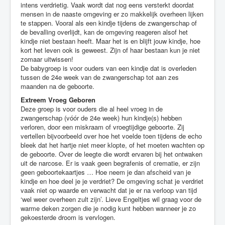
intens verdrietig. Vaak wordt dat nog eens versterkt doordat
mensen in de naaste omgeving er zo makkelijk overheen lijken
te stappen. Vooral als een kindje tijdens de zwangerschap of
de bevalling overlijdt, kan de omgeving reageren alsof het
kindje niet bestaan heeft. Maar het is en blijft jouw kindje, hoe
kort het leven ook is geweest. Zijn of haar bestaan kun je niet
zomaar uitwissen!
De babygroep is voor ouders van een kindje dat is overleden
tussen de 24e week van de zwangerschap tot aan zes
maanden na de geboorte.
Extreem Vroeg Geboren
Deze groep is voor ouders die al heel vroeg in de
zwangerschap (vóór de 24e week) hun kindje(s) hebben
verloren, door een miskraam of vroegtijdige geboorte. Zij
vertellen bijvoorbeeld over hoe het voelde toen tijdens de echo
bleek dat het hartje niet meer klopte, of het moeten wachten op
de geboorte. Over de leegte die wordt ervaren bij het ontwaken
uit de narcose. Er is vaak geen begrafenis of crematie, er zijn
geen geboortekaartjes … Hoe neem je dan afscheid van je
kindje en hoe deel je je verdriet? De omgeving schat je verdriet
vaak niet op waarde en verwacht dat je er na verloop van tijd
‘wel weer overheen zult zijn’. Lieve Engeltjes wil graag voor de
warme deken zorgen die je nodig kunt hebben wanneer je zo
gekoesterde droom is vervlogen.