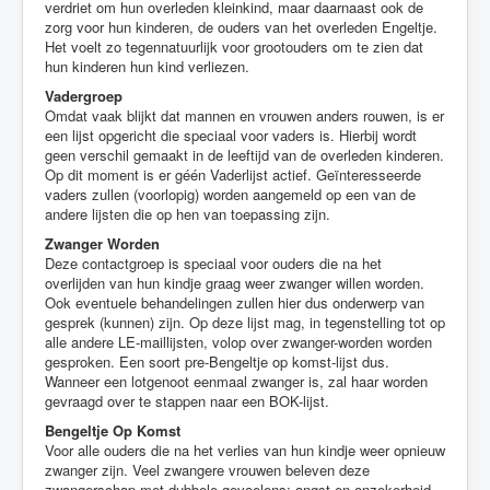
verdriet om hun overleden kleinkind, maar daarnaast ook de
zorg voor hun kinderen, de ouders van het overleden Engeltje.
Het voelt zo tegennatuurlijk voor grootouders om te zien dat
hun kinderen hun kind verliezen.
Vadergroep
Omdat vaak blijkt dat mannen en vrouwen anders rouwen, is er
een lijst opgericht die speciaal voor vaders is. Hierbij wordt
geen verschil gemaakt in de leeftijd van de overleden kinderen.
Op dit moment is er géén Vaderlijst actief. Geïnteresseerde
vaders zullen (voorlopig) worden aangemeld op een van de
andere lijsten die op hen van toepassing zijn.
Zwanger Worden
Deze contactgroep is speciaal voor ouders die na het
overlijden van hun kindje graag weer zwanger willen worden.
Ook eventuele behandelingen zullen hier dus onderwerp van
gesprek (kunnen) zijn. Op deze lijst mag, in tegenstelling tot op
alle andere LE-maillijsten, volop over zwanger-worden worden
gesproken. Een soort pre-Bengeltje op komst-lijst dus.
Wanneer een lotgenoot eenmaal zwanger is, zal haar worden
gevraagd over te stappen naar een BOK-lijst.
Bengeltje Op Komst
Voor alle ouders die na het verlies van hun kindje weer opnieuw
zwanger zijn. Veel zwangere vrouwen beleven deze
zwangerschap met dubbele gevoelens: angst en onzekerheid,