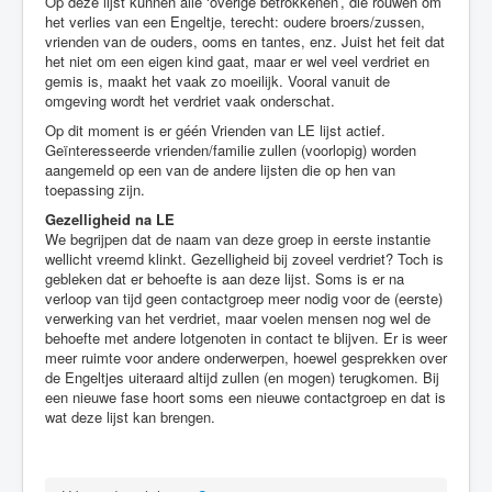
Op deze lijst kunnen alle ‘overige betrokkenen’, die rouwen om
het verlies van een Engeltje, terecht: oudere broers/zussen,
vrienden van de ouders, ooms en tantes, enz. Juist het feit dat
het niet om een eigen kind gaat, maar er wel veel verdriet en
gemis is, maakt het vaak zo moeilijk. Vooral vanuit de
omgeving wordt het verdriet vaak onderschat.
Op dit moment is er géén Vrienden van LE lijst actief.
Geïnteresseerde vrienden/familie zullen (voorlopig) worden
aangemeld op een van de andere lijsten die op hen van
toepassing zijn.
Gezelligheid na LE
We begrijpen dat de naam van deze groep in eerste instantie
wellicht vreemd klinkt. Gezelligheid bij zoveel verdriet? Toch is
gebleken dat er behoefte is aan deze lijst. Soms is er na
verloop van tijd geen contactgroep meer nodig voor de (eerste)
verwerking van het verdriet, maar voelen mensen nog wel de
behoefte met andere lotgenoten in contact te blijven. Er is weer
meer ruimte voor andere onderwerpen, hoewel gesprekken over
de Engeltjes uiteraard altijd zullen (en mogen) terugkomen. Bij
een nieuwe fase hoort soms een nieuwe contactgroep en dat is
wat deze lijst kan brengen.