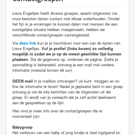
Contact
Lieve Engeltjes heeft diverse groepen, waarin lotgenoten via
Webwinkel
onze besloten lijsten contact met elkaar onderhouden. Omdat
het fijn is je ervaringen te kunnen delen met mensen die een
soortgelijke situatie hebben meegemaakt, hebben we
verschillende contactgroepen samengesteld.
Via
deze link
kun je je inschrijven voor een van de lijsten van
Lieve Engeltjes.
Vul
je profiel (links boven) zo volledig
mogelijk in zodat we je op de meest geschikte lijst kunnen
plaatsen
. Sla de gegevens op, onderaan de pagina. Zodra je
aanmelding is behandeld, ontvang je een mail met verdere
informatie (meestal binnen 48 uur).
GEEN
mail
in je mailbox ontvangen? Je kunt inloggen en on
line de informatie te lezen! Nadat je geplaatst bent in een groep
ontvang je via de site berichten van de lotgenoten uit die
groep. Er wordt van je verwacht dat je zelf actief deelneemt
aan de gesprekken op de lijst.
Hier vind je meer info over de contactgroepen die er
momenteel zijn:
Babygroep
Het verliezen van een baby of jong kindje is heel ingrijpend en