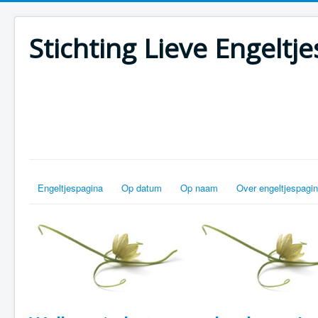
Stichting Lieve Engeltje
Engeltjespagina
Op datum
Op naam
Over engeltjespagin