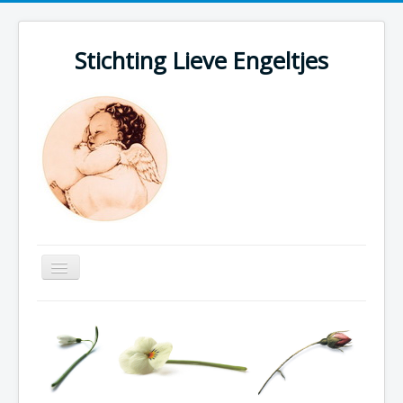
Stichting Lieve Engeltjes
Engeltjespagina
Op datum
Op naam