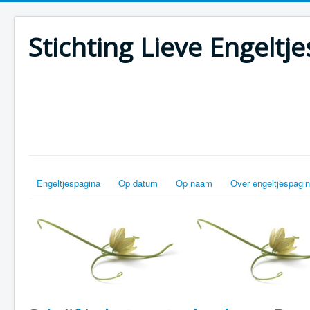
Stichting Lieve Engeltje
Engeltjespagina
Op datum
Op naam
Over engeltjespagin